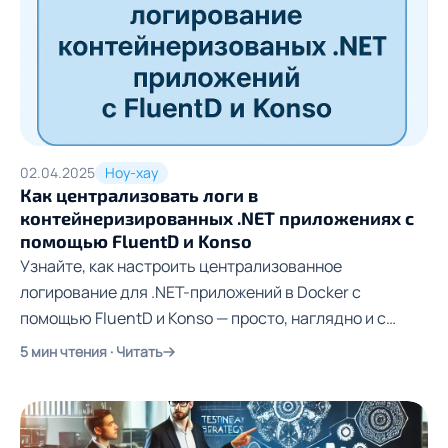
02.04.2025
Ноу-хау
Как централизовать логи в
контейнеризированных .NET приложениях с
помощью FluentD и Konso
Узнайте, как настроить централизованное
логирование для .NET-приложений в Docker с
помощью FluentD и Konso — просто, наглядно и с
практическим примером
5 мин чтения · Читать