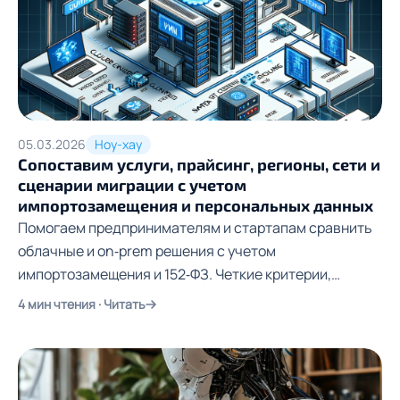
05.03.2026
Ноу-хау
Сопоставим услуги, прайсинг, регионы, сети и
сценарии миграции с учетом
импортозамещения и персональных данных
Помогаем предпринимателям и стартапам сравнить
облачные и on‑prem решения с учетом
импортозамещения и 152‑ФЗ. Четкие критерии,
понятный прайсинг, безопасная миграция.
4 мин чтения · Читать