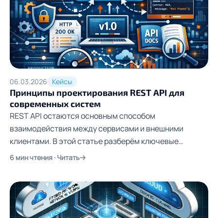
06.03.2026
Кейсы
Принципы проектирования REST API для
современных систем
REST API остаются основным способом
взаимодействия между сервисами и внешними
клиентами. В этой статье разберём ключевые
архитектурные принципы проектирования API:
6 мин чтения · Читать
стандартизацию, именование, безопасность,
обработку ошибок, версионирование и
наблюдаемость — а также почему эти принципы
становятся ещё важнее в эпоху AI-агентов и MCP.