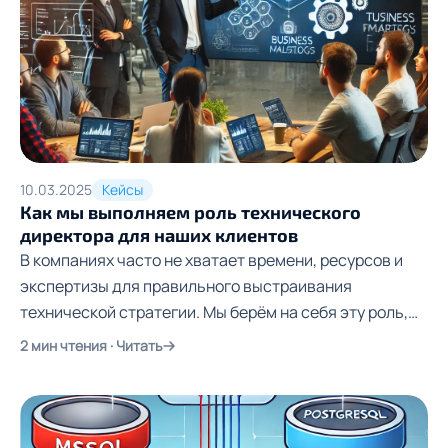
10.03.2025
Кейсы
Как мы выполняем роль технического
директора для наших клиентов
В компаниях часто не хватает времени, ресурсов и
экспертизы для правильного выстраивания
технической стратегии. Мы берём на себя эту роль,
помогая компаниям развиваться без необходимости
2 мин чтения · Читать
сразу нанимать CTO на полную занятость.