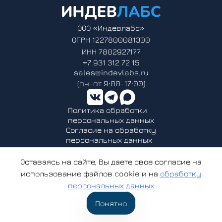
ООО «Индевлабс»
ОГРН 1227800081300
ИНН 7802927177
+7 931 312 72 15
sales@indevlabs.ru
(пн-пт 9:00-17:00)
Политика обработки
персональных данных
Согласие на обработку
персональных данных
ООО «Индевлабс» - аккредитованная организация, осуществляющая
деятельность в области информационных технологий.
Оставаясь на сайте, Вы даете свое согласие на
Решение о предоставлении государственной аккредитации
использование файлов cookie и на
обработку
организации, осуществляющей деятельность в области
информационных технологий от 06.04.2023 № АО-20230323-
персональных данных
12369679221-3
© 2022-2025 ООО «Индевлабс». Все права защищены
Понятно