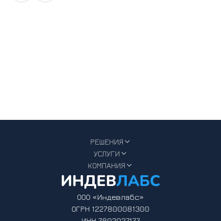
РЕШЕНИЯ
УСЛУГИ
КОМПАНИЯ
ООО «Индевлабс»
ОГРН 1227800081300
ИНН 7802927177