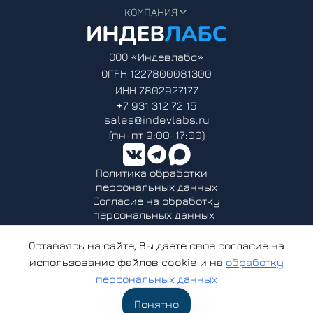
КОМПАНИЯ
ООО «Индевлабс»
ОГРН 1227800081300
ИНН 7802927177
+7 931 312 72 15
sales@indevlabs.ru
(пн-пт 9:00-17:00)
Политика обработки
персональных данных
Согласие на обработку
персональных данных
ООО «Индевлабс» - аккредитованная организация, осуществляющая
деятельность в области информационных технологий.
Оставаясь на сайте, Вы даете свое согласие на
Решение о предоставлении государственной аккредитации
использование файлов cookie и на
обработку
организации, осуществляющей деятельность в области
информационных технологий от 06.04.2023 № АО-20230323-
персональных данных
12369679221-3
© 2022-2025 ООО «Индевлабс». Все права защищены
Понятно