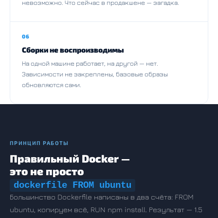
невозможно. Что сейчас в продакшене — загадка.
06
Сборки не воспроизводимы
На одной машине работает, на другой — нет.
Зависимости не закреплены, базовые образы
обновляются сами.
ПРИНЦИП РАБОТЫ
Правильный Docker —
это не просто
dockerfile FROM ubuntu
Большинство Dockerfile написаны в два счёта: FROM
ubuntu, копируем всё, RUN npm install. Результат — 1.5