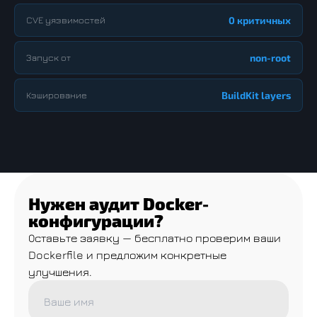
CVE уязвимостей
0 критичных
Запуск от
non-root
Кэширование
BuildKit layers
Нужен аудит Docker-
конфигурации?
Оставьте заявку — бесплатно проверим ваши
Dockerfile и предложим конкретные
улучшения.