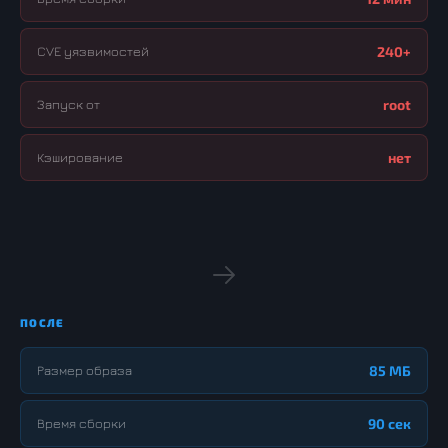
CVE уязвимостей
240+
Запуск от
root
Кэширование
нет
ПОСЛЕ
Размер образа
85 МБ
Время сборки
90 сек