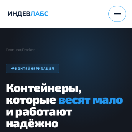
Главная
/
Docker
КОНТЕЙНЕРИЗАЦИЯ
Контейнеры,
которые
весят мало
и работают
надёжно