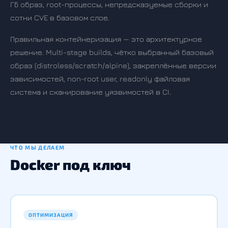
ГБ образ, root-процессы, непредсказуемые сборки и
сотни CVE в базовом слое.
Правильная контейнеризация — это архитектурное
решение. Multi-stage builds, чётко выбранный базовый
образ (distroless/scratch/alpine), закреплённые версии
зависимостей, non-root user, readonly файловая
система и сканирование уязвимостей в CI.
ЧТО МЫ ДЕЛАЕМ
Docker под ключ
ОПТИМИЗАЦИЯ