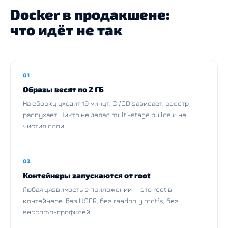
Docker в продакшене:
что идёт не так
01
Образы весят по 2 ГБ
На сборку уходит 10 минут, CI/CD зависает, реестр
распухает. Никто не делал multi-stage builds и не
чистил слои.
02
Контейнеры запускаются от root
Любая уязвимость в приложении — это root в
контейнере. Без USER, без readonly rootfs, без
seccomp-профилей.