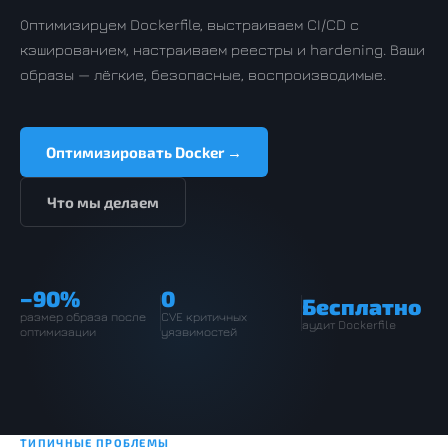
Оптимизируем Dockerfile, выстраиваем CI/CD с
кэшированием, настраиваем реестры и hardening. Ваши
образы — лёгкие, безопасные, воспроизводимые.
Оптимизировать Docker →
Что мы делаем
−90%
0
Бесплатно
размер образа после
CVE критичных
аудит Dockerfile
оптимизации
уязвимостей
ТИПИЧНЫЕ ПРОБЛЕМЫ