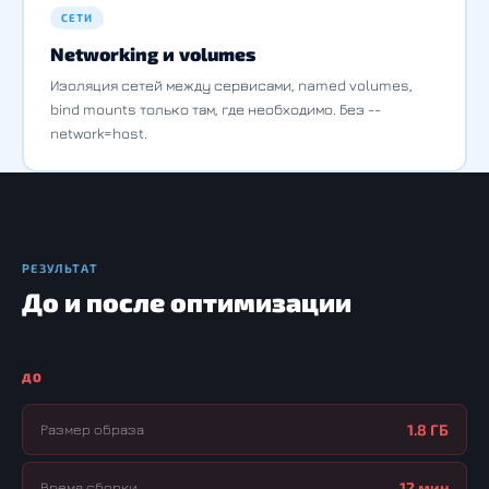
СЕТИ
Networking и volumes
Изоляция сетей между сервисами, named volumes,
bind mounts только там, где необходимо. Без --
network=host.
РЕЗУЛЬТАТ
До и после оптимизации
ДО
Размер образа
1.8 ГБ
Время сборки
12 мин