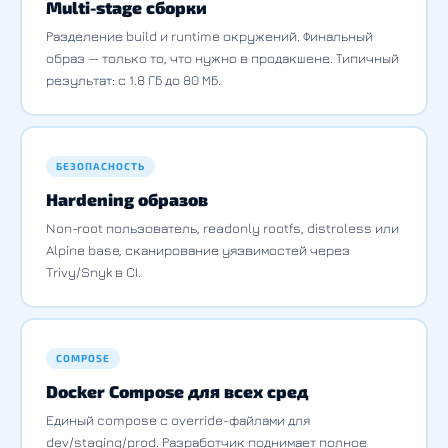
Multi-stage сборки
Разделение build и runtime окружений. Финальный
образ — только то, что нужно в продакшене. Типичный
результат: с 1.8 ГБ до 80 МБ.
БЕЗОПАСНОСТЬ
Hardening образов
Non-root пользователь, readonly rootfs, distroless или
Alpine base, сканирование уязвимостей через
Trivy/Snyk в CI.
COMPOSE
Docker Compose для всех сред
Единый compose с override-файлами для
dev/staging/prod. Разработчик поднимает полное