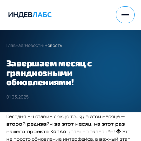
Главная
/
Новости
/
Новость
Завершаем месяц с
грандиозными
обновлениями!
01.03.2025
Сегодня мы ставим яркую точку в этом месяце —
второй редизайн за этот месяц, на этот раз
нашего проекта Konso
успешно завершён! 🌟 Это
не просто обновление интерфейса, а важный этап