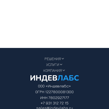
РЕШЕНИЯ
УСЛУГИ
КОМПАНИЯ
ООО «Индевлабс»
ОГРН 1227800081300
ИНН 7802927177
+7 931 312 72 15
sales@indevlabs.ru