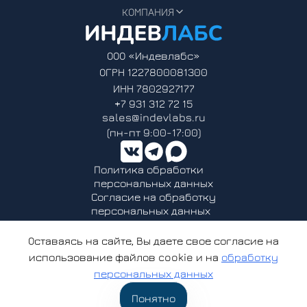
КОМПАНИЯ
ООО «Индевлабс»
ОГРН 1227800081300
ИНН 7802927177
+7 931 312 72 15
sales@indevlabs.ru
(пн-пт 9:00-17:00)
Политика обработки
персональных данных
Согласие на обработку
персональных данных
ООО «Индевлабс» - аккредитованная организация, осуществляющая
деятельность в области информационных технологий.
Оставаясь на сайте, Вы даете свое согласие на
Решение о предоставлении государственной аккредитации
использование файлов cookie и на
обработку
организации, осуществляющей деятельность в области
информационных технологий от 06.04.2023 № АО-20230323-
персональных данных
12369679221-3
© 2022-2025 ООО «Индевлабс». Все права защищены
Понятно