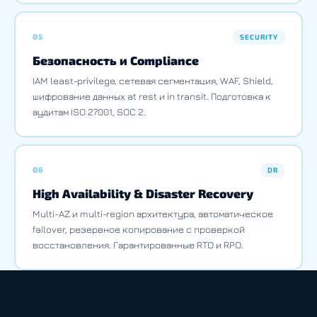
05
SECURITY
Безопасность и Compliance
IAM least-privilege, сетевая сегментация, WAF, Shield,
шифрование данных at rest и in transit. Подготовка к
аудитам ISO 27001, SOC 2.
06
DR
High Availability & Disaster Recovery
Multi-AZ и multi-region архитектура, автоматическое
failover, резервное копирование с проверкой
восстановления. Гарантированные RTO и RPO.