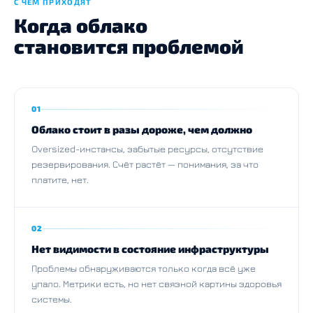
С ЧЕМ ПРИХОДЯТ
Когда облако
становится проблемой
01
Облако стоит в разы дороже, чем должно
Oversized-инстансы, забытые ресурсы, отсутствие
резервирования. Счёт растёт — понимания, за что
платите, нет.
02
Нет видимости в состояние инфраструктуры
Проблемы обнаруживаются только когда всё уже
упало. Метрики есть, но нет связной картины здоровья
системы.