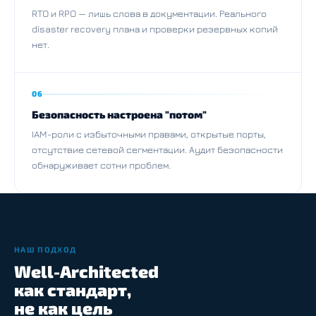
RTO и RPO — лишь слова в документации. Реального
disaster recovery плана и проверки резервных копий
нет.
06
Безопасность настроена "потом"
IAM-роли с избыточными правами, открытые порты,
отсутствие сетевой сегментации. Аудит безопасности
обнаруживает сотни проблем.
НАШ ПОДХОД
Well-Architected
как стандарт,
не как цель